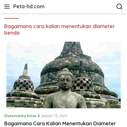
Langsung
Peta-hd.com
ke
Kumpulan
konten
Gambar
Peta
Bagaimana cara kalian menentukan diameter
HD
benda
Matematika Kelas 8
Januari 15, 2023
Bagaimana Cara Kalian Menentukan Diameter