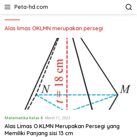
Langsung
Peta-hd.com
ke
Kumpulan
konten
Gambar
Peta
Alas limas OKLMN merupakan persegi
HD
Matematika Kelas 8
Maret 11, 2023
Alas Limas O.KLMN Merupakan Persegi yang
Memiliki Panjang sisi 13 cm