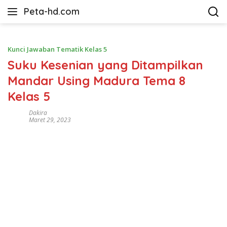
Langsung
Peta-hd.com
ke
Kumpulan
konten
Gambar
Peta
Kunci Jawaban Tematik Kelas 5
HD
Suku Kesenian yang Ditampilkan
Mandar Using Madura Tema 8
Kelas 5
Dakira
Maret 29, 2023