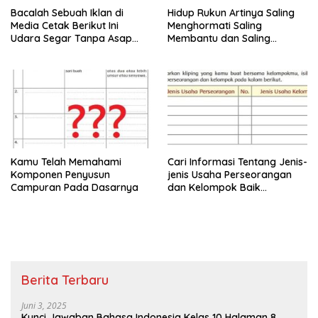
Bacalah Sebuah Iklan di
Hidup Rukun Artinya Saling
Media Cetak Berikut Ini
Menghormati Saling
Udara Segar Tanpa Asap
Membantu dan Saling
Rokok Halaman 124
Menyayangi
Kamu Telah Memahami
Cari Informasi Tentang Jenis-
Komponen Penyusun
jenis Usaha Perseorangan
Campuran Pada Dasarnya
dan Kelompok Baik
Informasi Bergambar
Maupun Tidak
Berita Terbaru
Juni 3, 2025
Kunci Jawaban Bahasa Indonesia Kelas 10 Halaman 8