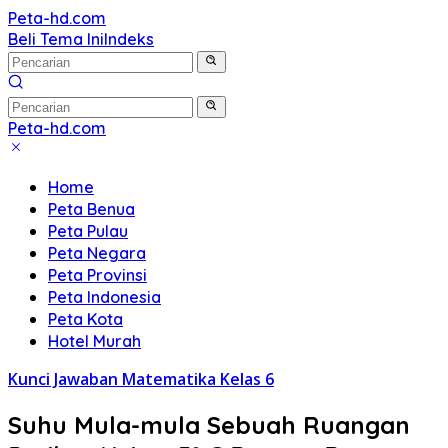
Langsung
Peta-hd.com
Kumpulan
ke
Beli Tema Ini
Indeks
Gambar
konten
Peta
HD
Peta-hd.com
Kumpulan
Gambar
Home
Peta
Peta Benua
HD
Peta Pulau
Peta Negara
Peta Provinsi
Peta Indonesia
Peta Kota
Hotel Murah
Kunci Jawaban Matematika Kelas 6
Suhu Mula-mula Sebuah Ruangan