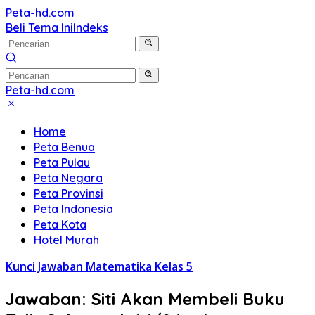
Langsung
Peta-hd.com
Kumpulan
ke
Beli Tema Ini
Indeks
Gambar
konten
Peta
HD
Peta-hd.com
Kumpulan
Gambar
Home
Peta
Peta Benua
HD
Peta Pulau
Peta Negara
Peta Provinsi
Peta Indonesia
Peta Kota
Hotel Murah
Kunci Jawaban Matematika Kelas 5
Jawaban: Siti Akan Membeli Buku