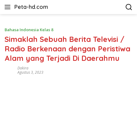
Langsung
Peta-hd.com
ke
Kumpulan
konten
Gambar
Peta
Bahasa Indonesia Kelas 8
HD
Simaklah Sebuah Berita Televisi /
Radio Berkenaan dengan Peristiwa
Alam yang Terjadi Di Daerahmu
Dakira
Agustus 3, 2023