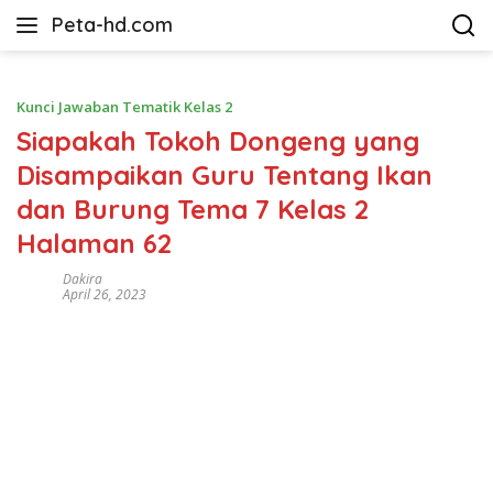
Langsung
Peta-hd.com
ke
Kumpulan
konten
Gambar
Peta
Kunci Jawaban Tematik Kelas 2
HD
Siapakah Tokoh Dongeng yang
Disampaikan Guru Tentang Ikan
dan Burung Tema 7 Kelas 2
Halaman 62
Dakira
April 26, 2023