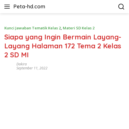
Langsung
Peta-hd.com
ke
Kumpulan
konten
Gambar
Peta
Kunci Jawaban Tematik Kelas 2
,
Materi SD Kelas 2
HD
Siapa yang Ingin Bermain Layang-
Layang Halaman 172 Tema 2 Kelas
2 SD MI
Dakira
September 11, 2022