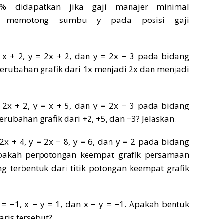
% didapatkan jika gaji manajer minimal
fik memotong sumbu y pada posisi gaji
x + 2, y = 2x + 2, dan y = 2x − 3 pada bidang
rubahan grafik dari 1x menjadi 2x dan menjadi
2x + 2, y = x + 5, dan y = 2x − 3 pada bidang
ubahan grafik dari +2, +5, dan −3? Jelaskan.
x + 4, y = 2x − 8, y = 6, dan y = 2 pada bidang
pakah perpotongan keempat grafik persamaan
g terbentuk dari titik potongan keempat grafik
y = −1, x − y = 1, dan x − y = −1. Apakah bentuk
ris tersebut?