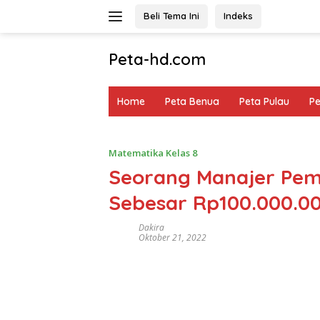
Langsung
Beli Tema Ini
Indeks
ke
konten
Peta-hd.com
Kumpulan
Gambar
Home
Peta Benua
Peta Pulau
P
Peta
HD
Matematika Kelas 8
Seorang Manajer Pem
Sebesar Rp100.000.00
Dakira
Oktober 21, 2022