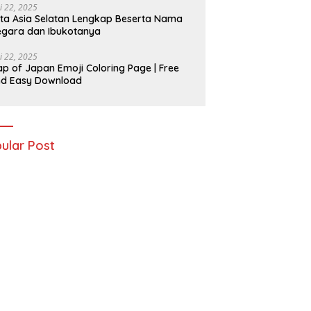
i 22, 2025
ta Asia Selatan Lengkap Beserta Nama
gara dan Ibukotanya
i 22, 2025
p of Japan Emoji Coloring Page | Free
nd Easy Download
ular Post