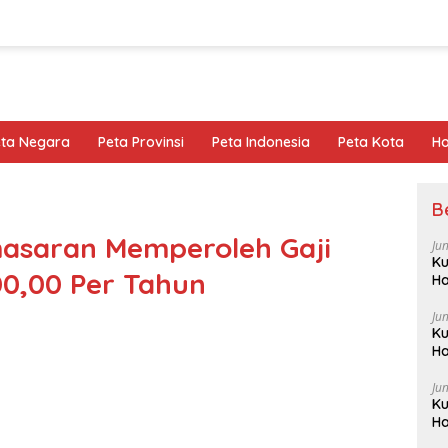
eta Negara
Peta Provinsi
Peta Indonesia
Peta Kota
Ho
B
asaran Memperoleh Gaji
Ju
Ku
0,00 Per Tahun
Ha
Ju
Ku
Ha
Ju
Ku
Ha