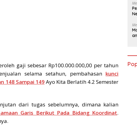
Me
Pe
Ne
Me
Ma
a
Pop
oleh gaji sebesar Rp100.000.000,00 per tahun
penjualan selama setahun, pembahasan
kunci
an 148 Sampai 149
Ayo Kita Berlatih 4.2 Semester
njutan dari tugas sebelumnya, dimana kalian
samaan Garis Berikut Pada Bidang Koordinat
.
nya.