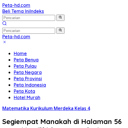
Langsung
Peta-hd.com
Kumpulan
ke
Beli Tema Ini
Indeks
Gambar
konten
Peta
HD
Peta-hd.com
Kumpulan
Gambar
Home
Peta
Peta Benua
HD
Peta Pulau
Peta Negara
Peta Provinsi
Peta Indonesia
Peta Kota
Hotel Murah
Matematika Kurikulum Merdeka Kelas 4
Segiempat Manakah di Halaman 56