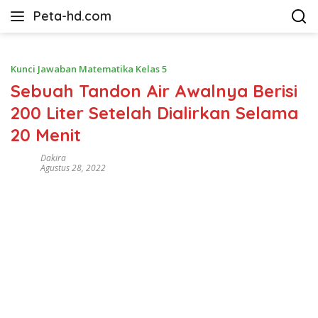
Langsung
Peta-hd.com
ke
Kumpulan
konten
Gambar
Peta
Kunci Jawaban Matematika Kelas 5
HD
Sebuah Tandon Air Awalnya Berisi
200 Liter Setelah Dialirkan Selama
20 Menit
Dakira
Agustus 28, 2022