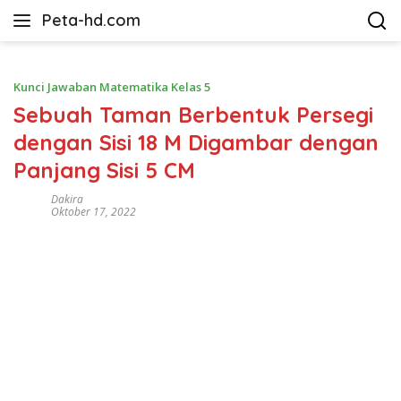
Langsung
Peta-hd.com
ke
Kumpulan
konten
Gambar
Peta
Kunci Jawaban Matematika Kelas 5
HD
Sebuah Taman Berbentuk Persegi
dengan Sisi 18 M Digambar dengan
Panjang Sisi 5 CM
Dakira
Oktober 17, 2022