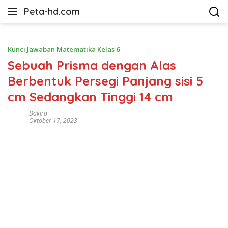
Langsung
Peta-hd.com
ke
Kumpulan
konten
Gambar
Peta
Kunci Jawaban Matematika Kelas 6
HD
Sebuah Prisma dengan Alas
Berbentuk Persegi Panjang sisi 5
cm Sedangkan Tinggi 14 cm
Dakira
Oktober 17, 2023