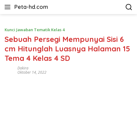
Langsung
Peta-hd.com
ke
Kumpulan
konten
Gambar
Peta
Kunci Jawaban Tematik Kelas 4
HD
Sebuah Persegi Mempunyai Sisi 6
cm Hitunglah Luasnya Halaman 15
Tema 4 Kelas 4 SD
Dakira
Oktober 14, 2022