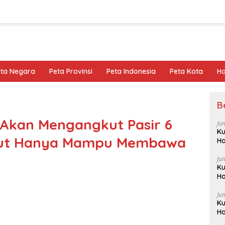
eta Negara
Peta Provinsi
Peta Indonesia
Peta Kota
Ho
B
 Akan Mengangkut Pasir 6
Ju
Ku
gkut Hanya Mampu Membawa
Ha
Ju
Ku
Ha
Ju
Ku
Ha