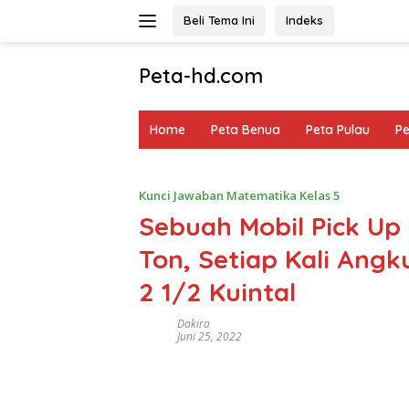
Langsung
Beli Tema Ini
Indeks
ke
konten
Peta-hd.com
Kumpulan
Gambar
Home
Peta Benua
Peta Pulau
P
Peta
HD
Kunci Jawaban Matematika Kelas 5
Sebuah Mobil Pick Up
Ton, Setiap Kali An
2 1/2 Kuintal
Dakira
Juni 25, 2022