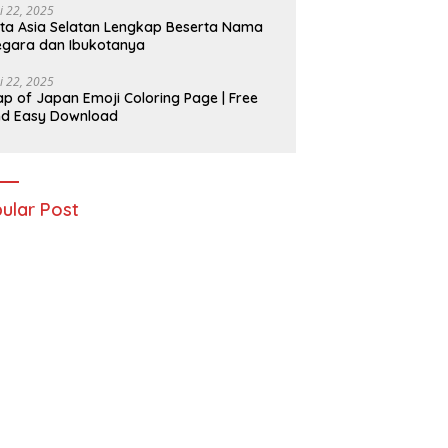
i 22, 2025
ta Asia Selatan Lengkap Beserta Nama
gara dan Ibukotanya
i 22, 2025
p of Japan Emoji Coloring Page | Free
nd Easy Download
ular Post