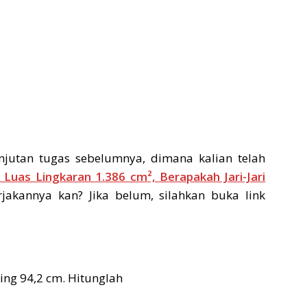
njutan tugas sebelumnya, dimana kalian telah
 Luas Lingkaran 1.386 cm², Berapakah Jari-Jari
jakannya kan? Jika belum, silahkan buka link
ing 94,2 cm. Hitunglah