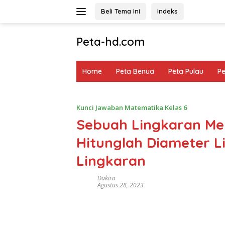
Langsung
Beli Tema Ini
Indeks
ke
konten
Peta-hd.com
Kumpulan
Gambar
Home
Peta Benua
Peta Pulau
P
Peta
HD
Kunci Jawaban Matematika Kelas 6
Sebuah Lingkaran Mem
Hitunglah Diameter L
Lingkaran
Dakira
Agustus 28, 2023