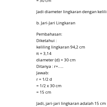
= 30 cm
Jadi diameter lingkaran dengan kelil
b. Jari-Jari Lingkaran
Pembahasan:
Diketahui :
keliling lingkaran 94,2 cm
π = 3,14
diameter (d) = 30 cm
Ditanya : r=…..
Jawab:
r = 1/2 d
= 1/2 x 30 cm
= 15 cm
Jadi, jari-jari lingkaran adalah 15 cm