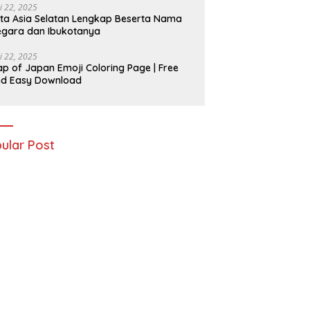
i 22, 2025
ta Asia Selatan Lengkap Beserta Nama
gara dan Ibukotanya
i 22, 2025
p of Japan Emoji Coloring Page | Free
nd Easy Download
ular Post