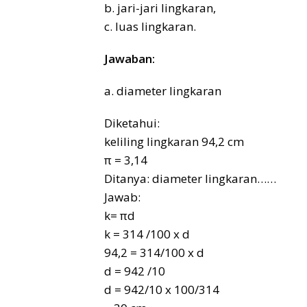
b. jari-jari lingkaran,
c. luas lingkaran.
Jawaban:
a. diameter lingkaran
Diketahui:
keliling lingkaran 94,2 cm
π = 3,14
Ditanya: diameter lingkaran……
Jawab:
k= πd
k = 314 /100 x d
94,2 = 314/100 x d
d = 942 /10
d = 942/10 x 100/314