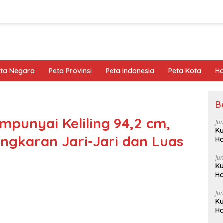
eta Negara
Peta Provinsi
Peta Indonesia
Peta Kota
Ho
B
punyai Keliling 94,2 cm,
Ju
Ku
ingkaran Jari-Jari dan Luas
Ha
Ju
Ku
Ha
Ju
Ku
Ha