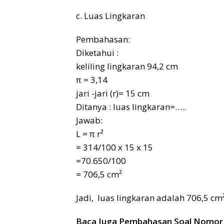
c. Luas Lingkaran
Pembahasan:
Diketahui :
keliling lingkaran 94,2 cm
π = 3,14
jari -jari (r)= 15 cm
Ditanya : luas lingkaran=…..
Jawab:
L = π r²
= 314/100 x 15 x 15
=70.650/100
= 706,5 cm²
Jadi, luas lingkaran adalah 706,5 cm²
Baca Juga Pembahasan Soal Nomor 