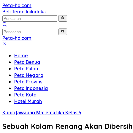
Langsung
Peta-hd.com
Kumpulan
ke
Beli Tema Ini
Indeks
Gambar
konten
Peta
HD
Peta-hd.com
Kumpulan
Gambar
Home
Peta
Peta Benua
HD
Peta Pulau
Peta Negara
Peta Provinsi
Peta Indonesia
Peta Kota
Hotel Murah
Kunci Jawaban Matematika Kelas 5
Sebuah Kolam Renang Akan Dibersih