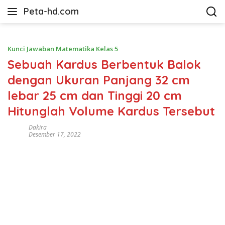
Langsung
Peta-hd.com
ke
Kumpulan
konten
Gambar
Peta
Kunci Jawaban Matematika Kelas 5
HD
Sebuah Kardus Berbentuk Balok
dengan Ukuran Panjang 32 cm
lebar 25 cm dan Tinggi 20 cm
Hitunglah Volume Kardus Tersebut
Dakira
Desember 17, 2022