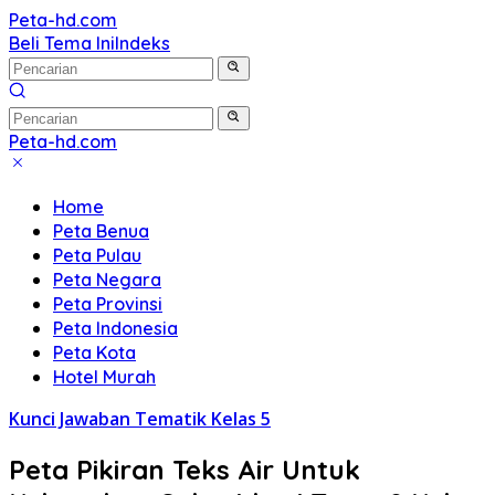
Langsung
Peta-hd.com
Kumpulan
ke
Beli Tema Ini
Indeks
Gambar
konten
Peta
HD
Peta-hd.com
Kumpulan
Gambar
Home
Peta
Peta Benua
HD
Peta Pulau
Peta Negara
Peta Provinsi
Peta Indonesia
Peta Kota
Hotel Murah
Kunci Jawaban Tematik Kelas 5
Peta Pikiran Teks Air Untuk