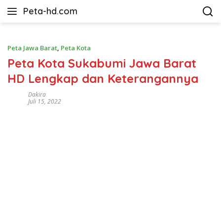
Langsung
Peta-hd.com
ke
Kumpulan
konten
Gambar
Peta
Peta Jawa Barat
,
Peta Kota
HD
Peta Kota Sukabumi Jawa Barat
HD Lengkap dan Keterangannya
Dakira
Juli 15, 2022