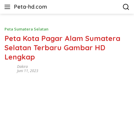
Langsung
Peta-hd.com
ke
Kumpulan
konten
Gambar
Peta
Peta Sumatera Selatan
HD
Peta Kota Pagar Alam Sumatera
Selatan Terbaru Gambar HD
Lengkap
Dakira
Juni 11, 2023