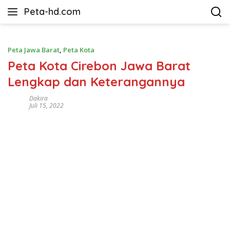
Langsung
Peta-hd.com
ke
Kumpulan
konten
Gambar
Peta
Peta Jawa Barat
,
Peta Kota
HD
Peta Kota Cirebon Jawa Barat
Lengkap dan Keterangannya
Dakira
Juli 15, 2022