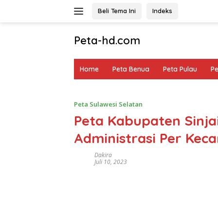
Langsung
Beli Tema Ini
Indeks
ke
konten
Peta-hd.com
Kumpulan
Gambar
Home
Peta Benua
Peta Pulau
P
Peta
HD
Peta Sulawesi Selatan
Peta Kabupaten Sinja
Administrasi Per Kec
Dakira
Juli 10, 2023