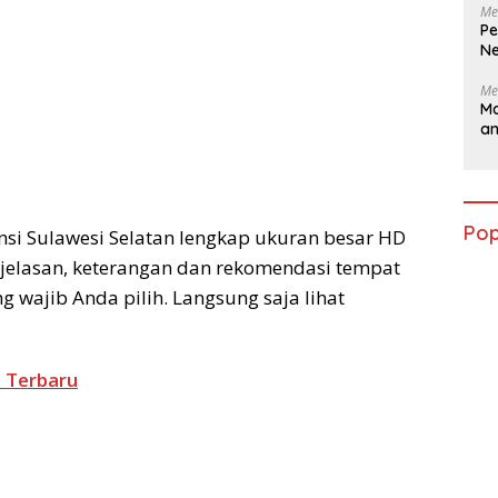
Me
Pe
Ne
Me
Ma
a
Pop
nsi Sulawesi Selatan lengkap ukuran besar HD
njelasan, keterangan dan rekomendasi tempat
g wajib Anda pilih. Langsung saja lihat
n Terbaru