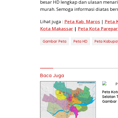
besar HD lengkap dan ulasan menarik
murah. Semoga informasi diatas ber
Lihat juga :
Peta Kab. Maros
|
Peta K
Kota Makassar
|
Peta Kota Parepar
Gambar Peta
Peta HD
Peta Kabupa
Baca Juga
Peta Kot
Selatan 
Gambar