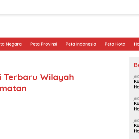
eta Negara
Peta Provinsi
Peta Indonesia
Peta Kota
Ho
B
i Terbaru Wilayah
Ju
Ku
amatan
Ha
Ju
Ku
Ha
Ju
Ku
Ha