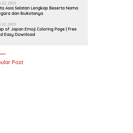
i 22, 2025
ta Asia Selatan Lengkap Beserta Nama
gara dan Ibukotanya
i 22, 2025
p of Japan Emoji Coloring Page | Free
nd Easy Download
ular Post