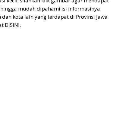
si kecil, silahkan klik gambar agar mendapat
sehingga mudah dipahami isi informasinya.
dan kota lain yang terdapat di Provinsi Jawa
t DISINI.