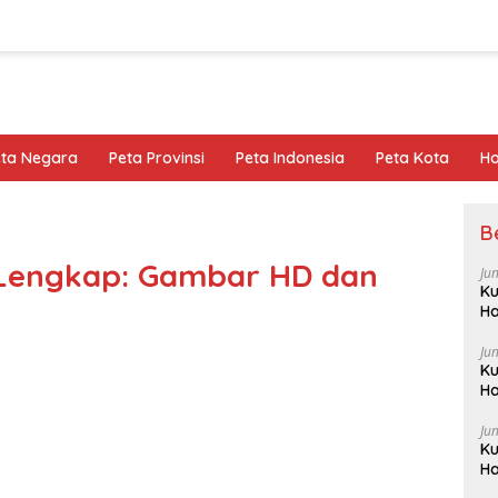
eta Negara
Peta Provinsi
Peta Indonesia
Peta Kota
Ho
B
 Lengkap: Gambar HD dan
Ju
Ku
Ha
Ju
Ku
Ha
Ju
Ku
Ha