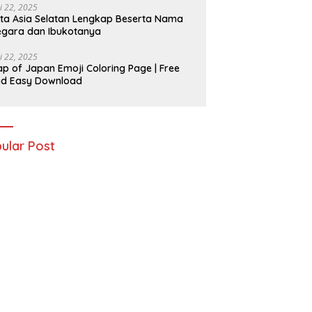
i 22, 2025
ta Asia Selatan Lengkap Beserta Nama
gara dan Ibukotanya
i 22, 2025
p of Japan Emoji Coloring Page | Free
nd Easy Download
ular Post