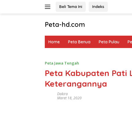
Langsung
Beli Tema Ini
Indeks
ke
konten
Peta-hd.com
Kumpulan
Gambar
Home
Peta Benua
Peta Pulau
P
Peta
HD
Peta Jawa Tengah
Peta Kabupaten Pati
Keterangannya
Dakira
Maret 18, 2020