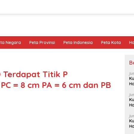
eta Negara
Peta Provinsi
Peta Indonesia
Peta Kota
Ho
B
 Terdapat Titik P
Ju
Ku
PC = 8 cm PA = 6 cm dan PB
Ha
Ju
Ku
Ha
Ju
Ku
Ha