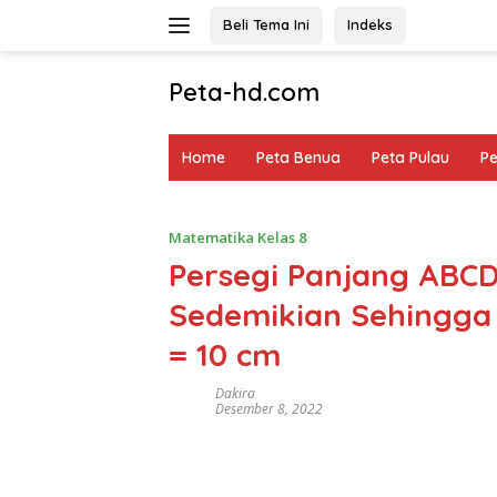
Langsung
Beli Tema Ini
Indeks
ke
konten
Peta-hd.com
Kumpulan
Gambar
Home
Peta Benua
Peta Pulau
P
Peta
HD
Matematika Kelas 8
Persegi Panjang ABCD
Sedemikian Sehingga 
= 10 cm
Dakira
Desember 8, 2022