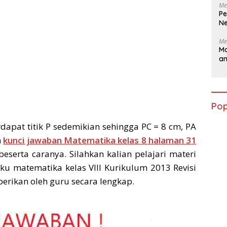
Me
Pe
Ne
Me
Ma
a
Pop
dapat titik P sedemikian sehingga PC = 8 cm, PA
n
kunci jawaban Matematika kelas 8 halaman 31
beserta caranya. Silahkan kalian pelajari materi
u matematika kelas VIII Kurikulum 2013 Revisi
iberikan oleh guru secara lengkap.