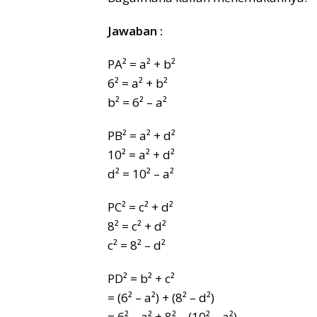
Jawaban :
PA² = a² + b²
6² = a² + b²
b² = 6² – a²
PB² = a² + d²
10² = a² + d²
d² = 10² – a²
PC² = c² + d²
8² = c² + d²
c² = 8² – d²
PD² = b² + c²
= (6² – a²) + (8² – d²)
= 6² – a² + 8² – (10² – a²)