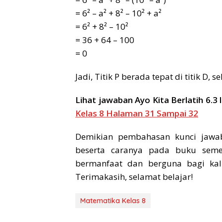
= 6² – a² + 8² – 10² + a²
= 6² + 8² – 10²
= 36 + 64 – 100
= 0
Jadi, Titik P berada tepat di titik D, s
Lihat jawaban Ayo Kita Berlatih 6.3 
Kelas 8 Halaman 31 Sampai 32
Demikian pembahasan kunci jawa
beserta caranya pada buku seme
bermanfaat dan berguna bagi kali
Terimakasih, selamat belajar!
Matematika Kelas 8