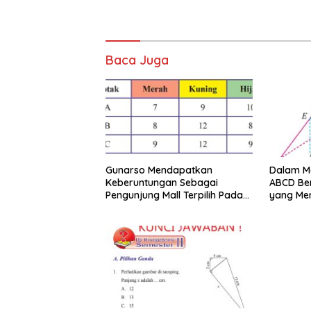
Baca Juga
Gunarso Mendapatkan
Dalam Mo
Keberuntungan Sebagai
ABCD Ber
Pengunjung Mall Terpilih Pada
yang Me
Hari Itu
Merupak
KLMN