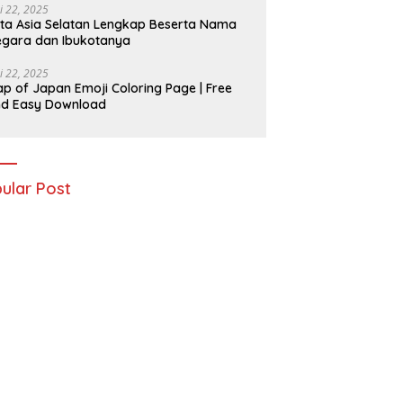
i 22, 2025
ta Asia Selatan Lengkap Beserta Nama
gara dan Ibukotanya
i 22, 2025
p of Japan Emoji Coloring Page | Free
nd Easy Download
ular Post