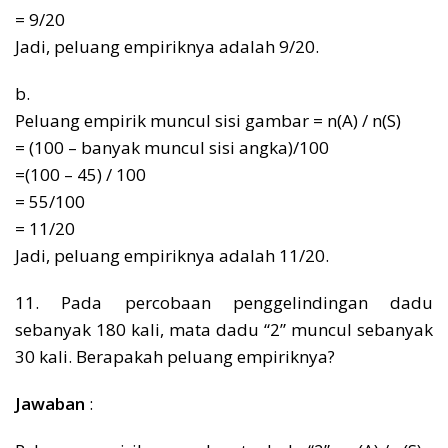
= 9/20
Jadi, peluang empiriknya adalah 9/20.
b.
Peluang empirik muncul sisi gambar = n(A) / n(S)
= (100 – banyak muncul sisi angka)/100
=(100 – 45) / 100
= 55/100
= 11/20
Jadi, peluang empiriknya adalah 11/20.
11. Pada percobaan penggelindingan dadu
sebanyak 180 kali, mata dadu “2” muncul sebanyak
30 kali. Berapakah peluang empiriknya?
Jawaban
: