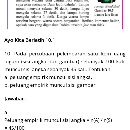
Ayo Kita Berlatih 10.1
10. Pada percobaan pelemparan satu koin uang
logam (sisi angka dan gambar) sebanyak 100 kali,
muncul sisi angka sebanyak 45 kali. Tentukan:
a. peluang empirik muncul sisi angka,
b. peluang empirik muncul sisi gambar.
Jawaban
:
a.
Peluang empirik muncul sisi angka = n(A) / n(S)
= 45/100