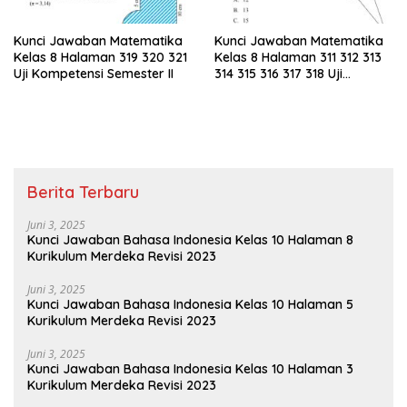
Kunci Jawaban Matematika
Kunci Jawaban Matematika
Kelas 8 Halaman 319 320 321
Kelas 8 Halaman 311 312 313
Uji Kompetensi Semester II
314 315 316 317 318 Uji
Kompetensi Semester II
Berita Terbaru
Juni 3, 2025
Kunci Jawaban Bahasa Indonesia Kelas 10 Halaman 8
Kurikulum Merdeka Revisi 2023
Juni 3, 2025
Kunci Jawaban Bahasa Indonesia Kelas 10 Halaman 5
Kurikulum Merdeka Revisi 2023
Juni 3, 2025
Kunci Jawaban Bahasa Indonesia Kelas 10 Halaman 3
Kurikulum Merdeka Revisi 2023