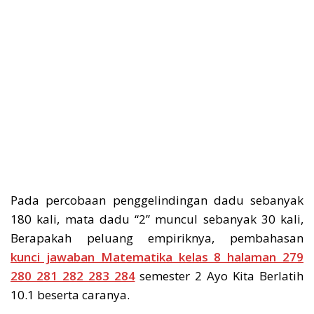
Pada percobaan penggelindingan dadu sebanyak
180 kali, mata dadu “2” muncul sebanyak 30 kali,
Berapakah peluang empiriknya, pembahasan
kunci jawaban Matematika kelas 8 halaman 279
280 281 282 283 284
semester 2 Ayo Kita Berlatih
10.1 beserta caranya.