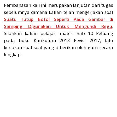
Pembahasan kali ini merupakan lanjutan dari tugas
sebelumnya dimana kalian telah mengerjakan soal
Suatu Tutup Botol Seperti Pada Gambar di
Samping Digunakan Untuk Mengundi Regu
.
Silahkan kalian pelajari materi Bab 10 Peluang
pada buku Kurikulum 2013 Revisi 2017, lalu
kerjakan soal-soal yang diberikan oleh guru secara
lengkap.