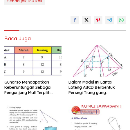
Sebanyak 180 kali
Baca Juga
Gunarso Mendapatkan
Dalam Model Ini Lantai
Keberuntungan Sebagai
Loteng ABCD Berbentuk
Pengunjung Mall Terpilih
Persegi Tiang yang
Pada Hari Itu
Menopang Atap Merupakan
Rusuk Balok EFGH KLMN