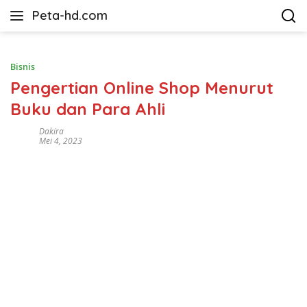
Langsung
Peta-hd.com
ke
Kumpulan
konten
Gambar
Peta
Bisnis
HD
Pengertian Online Shop Menurut
Buku dan Para Ahli
Dakira
Mei 4, 2023