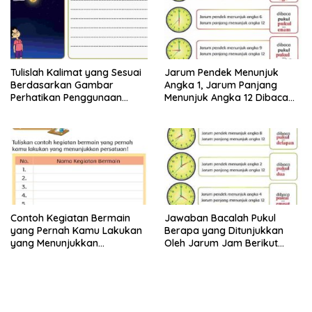
Tulislah Kalimat yang Sesuai
Jarum Pendek Menunjuk
Berdasarkan Gambar
Angka 1, Jarum Panjang
Perhatikan Penggunaan
Menunjuk Angka 12 Dibaca
Tanda Titik dengan Benar
Pukul Jawaban Tema 8 Kelas
Jawaban Tema 8 Kelas 2
2 Halaman 25 26
Halaman 28 29
Contoh Kegiatan Bermain
Jawaban Bacalah Pukul
yang Pernah Kamu Lakukan
Berapa yang Ditunjukkan
yang Menunjukkan
Oleh Jarum Jam Berikut
Persatuan Jawaban Tema 8
Tema 8 Kelas 2 SD Halaman
Kelas 2 Halaman 15
4