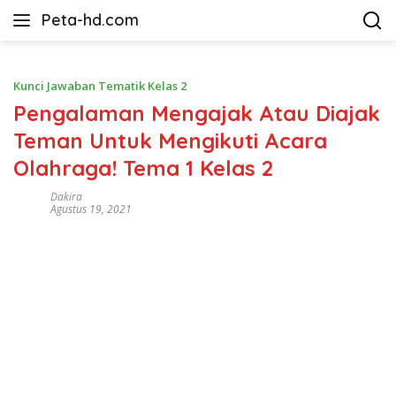
Langsung
Peta-hd.com
ke
Kumpulan
konten
Gambar
Peta
Kunci Jawaban Tematik Kelas 2
HD
Pengalaman Mengajak Atau Diajak
Teman Untuk Mengikuti Acara
Olahraga! Tema 1 Kelas 2
Dakira
Agustus 19, 2021