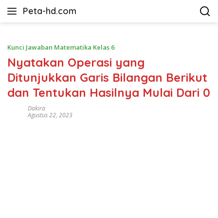
Langsung
Peta-hd.com
ke
Kumpulan
konten
Gambar
Peta
Kunci Jawaban Matematika Kelas 6
HD
Nyatakan Operasi yang
Ditunjukkan Garis Bilangan Berikut
dan Tentukan Hasilnya Mulai Dari 0
Dakira
Agustus 22, 2023