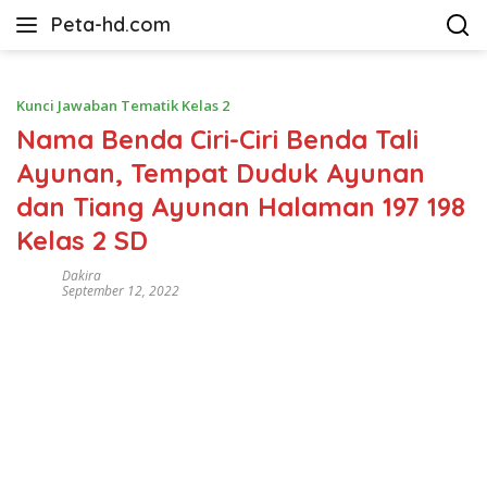
Langsung
Peta-hd.com
ke
Kumpulan
konten
Gambar
Peta
Kunci Jawaban Tematik Kelas 2
HD
Nama Benda Ciri-Ciri Benda Tali
Ayunan, Tempat Duduk Ayunan
dan Tiang Ayunan Halaman 197 198
Kelas 2 SD
Dakira
September 12, 2022