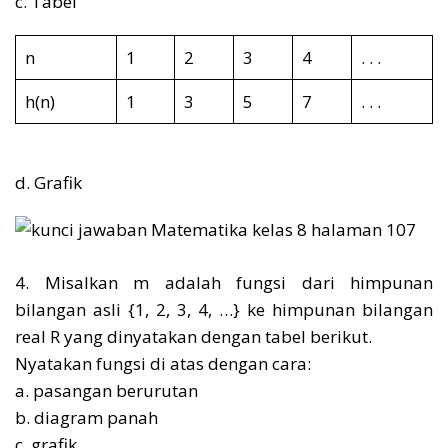
c. Tabel
n
1
2
3
4
. . .
h(n)
1
3
5
7
. . .
d. Grafik
4. Misalkan m adalah fungsi dari himpunan
bilangan asli {1, 2, 3, 4, …} ke himpunan bilangan
real R yang dinyatakan dengan tabel berikut.
Nyatakan fungsi di atas dengan cara:
a. pasangan berurutan
b. diagram panah
c. grafik