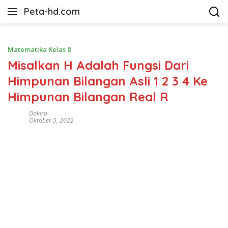
Langsung
Peta-hd.com
ke
Kumpulan
konten
Gambar
Peta
Matematika Kelas 8
HD
Misalkan H Adalah Fungsi Dari
Himpunan Bilangan Asli 1 2 3 4 Ke
Himpunan Bilangan Real R
Dakira
Oktober 5, 2022