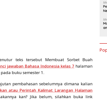
Me
Pe
Ne
Me
Ma
a
Pop
enutur teks tersebut Membuat Sorbet Buah
nci jawaban Bahasa Indonesia kelas 7
halaman
 pada buku semester 1.
njutan pembahasan sebelumnya dimana kalian
akan atau Perintah Kalimat Larangan Halaman
akannya kan? Jika belum, silahkan buka link