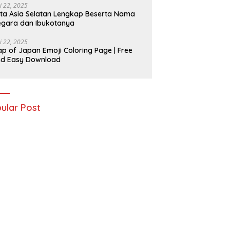
i 22, 2025
ta Asia Selatan Lengkap Beserta Nama
gara dan Ibukotanya
i 22, 2025
p of Japan Emoji Coloring Page | Free
nd Easy Download
ular Post