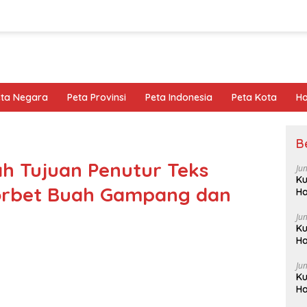
eta Negara
Peta Provinsi
Peta Indonesia
Peta Kota
Ho
B
h Tujuan Penutur Teks
Ju
Ku
orbet Buah Gampang dan
Ha
Ju
Ku
Ha
Ju
Ku
Ha