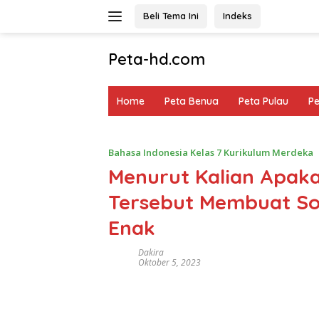
Langsung
Beli Tema Ini
Indeks
ke
konten
Peta-hd.com
Kumpulan
Gambar
Home
Peta Benua
Peta Pulau
P
Peta
HD
Bahasa Indonesia Kelas 7 Kurikulum Merdeka
Menurut Kalian Apaka
Tersebut Membuat S
Enak
Dakira
Oktober 5, 2023