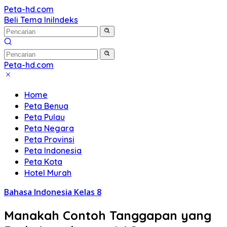
Langsung
Peta-hd.com
Kumpulan
ke
Beli Tema Ini
Indeks
Gambar
konten
Peta
HD
Peta-hd.com
Kumpulan
Gambar
Home
Peta
Peta Benua
HD
Peta Pulau
Peta Negara
Peta Provinsi
Peta Indonesia
Peta Kota
Hotel Murah
Bahasa Indonesia Kelas 8
Manakah Contoh Tanggapan yang