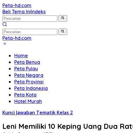
Langsung
Peta-hd.com
Kumpulan
ke
Beli Tema Ini
Indeks
Gambar
konten
Peta
HD
Peta-hd.com
Kumpulan
Gambar
Home
Peta
Peta Benua
HD
Peta Pulau
Peta Negara
Peta Provinsi
Peta Indonesia
Peta Kota
Hotel Murah
Kunci Jawaban Tematik Kelas 2
Leni Memiliki 10 Keping Uang Dua Ra