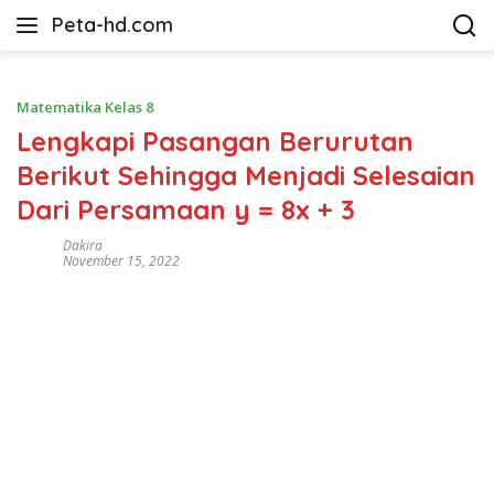
Langsung
Peta-hd.com
ke
Kumpulan
konten
Gambar
Peta
Matematika Kelas 8
HD
Lengkapi Pasangan Berurutan
Berikut Sehingga Menjadi Selesaian
Dari Persamaan y = 8x + 3
Dakira
November 15, 2022