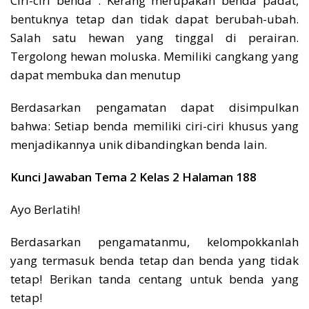
Ciri-ciri benda : Kerang merupakan benda padat,
bentuknya tetap dan tidak dapat berubah-ubah.
Salah satu hewan yang tinggal di perairan.
Tergolong hewan moluska. Memiliki cangkang yang
dapat membuka dan menutup
Berdasarkan pengamatan dapat disimpulkan
bahwa: Setiap benda memiliki ciri-ciri khusus yang
menjadikannya unik dibandingkan benda lain.
Kunci Jawaban Tema 2 Kelas 2 Halaman 188
Ayo Berlatih!
Berdasarkan pengamatanmu, kelompokkanlah
yang termasuk benda tetap dan benda yang tidak
tetap! Berikan tanda centang untuk benda yang
tetap!