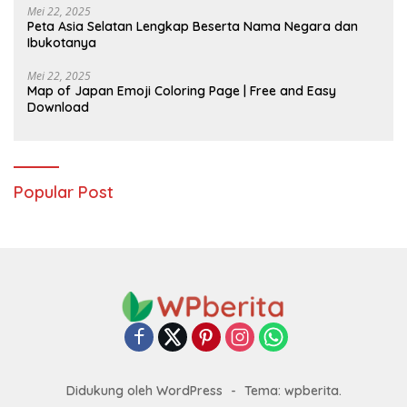
Mei 22, 2025
Peta Asia Selatan Lengkap Beserta Nama Negara dan
Ibukotanya
Mei 22, 2025
Map of Japan Emoji Coloring Page | Free and Easy
Download
Popular Post
Didukung oleh WordPress
-
Tema: wpberita.