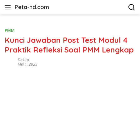
Langsung
Peta-hd.com
ke
Kumpulan
konten
Gambar
Peta
PMM
HD
Kunci Jawaban Post Test Modul 4
Praktik Refleksi Soal PMM Lengkap
Dakira
Mei 1, 2023