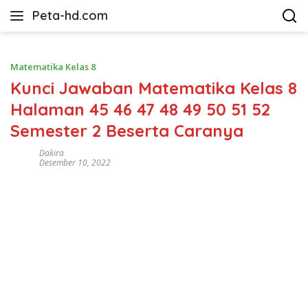
Langsung
Peta-hd.com
ke
Kumpulan
konten
Gambar
Peta
Matematika Kelas 8
HD
Kunci Jawaban Matematika Kelas 8
Halaman 45 46 47 48 49 50 51 52
Semester 2 Beserta Caranya
Dakira
Desember 10, 2022