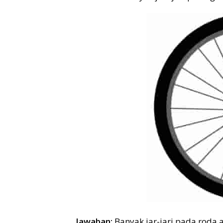
Jawaban:
Banyak jar-jari pada roda 