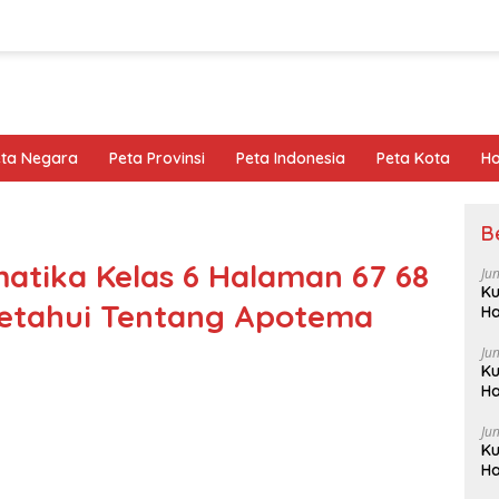
eta Negara
Peta Provinsi
Peta Indonesia
Peta Kota
Ho
B
atika Kelas 6 Halaman 67 68
Ju
Ku
etahui Tentang Apotema
Ha
Ju
Ku
Ha
Ju
Ku
Ha