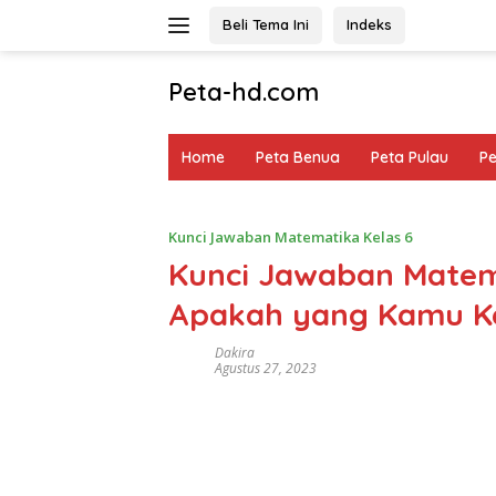
Langsung
Beli Tema Ini
Indeks
ke
konten
Peta-hd.com
Kumpulan
Gambar
Home
Peta Benua
Peta Pulau
P
Peta
HD
Kunci Jawaban Matematika Kelas 6
Kunci Jawaban Matem
Apakah yang Kamu K
Dakira
Agustus 27, 2023