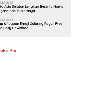
i 22, 2025
ta Asia Selatan Lengkap Beserta Nama
gara dan Ibukotanya
i 22, 2025
p of Japan Emoji Coloring Page | Free
nd Easy Download
ular Post