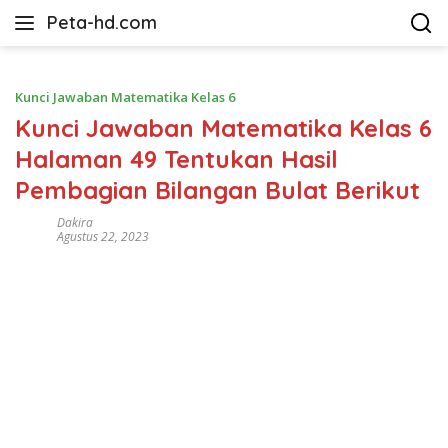
Langsung
Peta-hd.com
ke
Kumpulan
konten
Gambar
Peta
Kunci Jawaban Matematika Kelas 6
HD
Kunci Jawaban Matematika Kelas 6
Halaman 49 Tentukan Hasil
Pembagian Bilangan Bulat Berikut
Dakira
Agustus 22, 2023