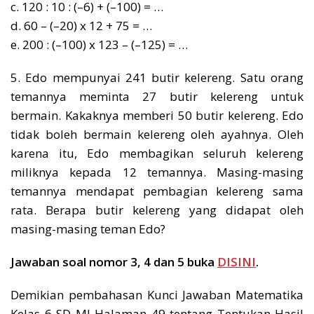
c. 120 : 10 : (–6) + (–100) = …
d. 60 – (–20) x 12 + 75 = …
e. 200 : (–100) x 123 – (–125) = …
5. Edo mempunyai 241 butir kelereng. Satu orang
temannya meminta 27 butir kelereng untuk
bermain. Kakaknya memberi 50 butir kelereng. Edo
tidak boleh bermain kelereng oleh ayahnya. Oleh
karena itu, Edo membagikan seluruh kelereng
miliknya kepada 12 temannya. Masing-masing
temannya mendapat pembagian kelereng sama
rata. Berapa butir kelereng yang didapat oleh
masing-masing teman Edo?
Jawaban soal nomor 3, 4 dan 5 buka
DISINI
.
Demikian pembahasan Kunci Jawaban Matematika
Kelas 6 SD MI Halaman 49 tentang Tentukan Hasil