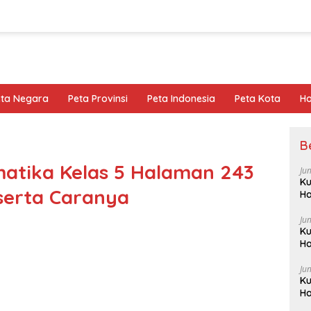
eta Negara
Peta Provinsi
Peta Indonesia
Peta Kota
Ho
B
atika Kelas 5 Halaman 243
Ju
Ku
eserta Caranya
Ha
Ju
Ku
Ha
Ju
Ku
Ha