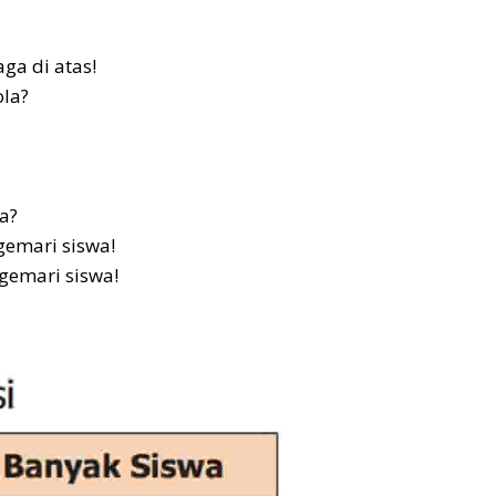
aga di atas!
ola?
a?
gemari siswa!
gemari siswa!