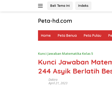
Langsung
Beli Tema Ini
Indeks
ke
konten
Peta-hd.com
Kumpulan
Gambar
Home
Peta Benua
Peta Pulau
P
Peta
HD
Kunci Jawaban Matematika Kelas 5
Kunci Jawaban Matem
244 Asyik Berlatih B
Dakira
April 21, 2023