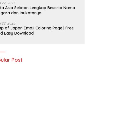
i 22, 2025
ta Asia Selatan Lengkap Beserta Nama
gara dan Ibukotanya
i 22, 2025
p of Japan Emoji Coloring Page | Free
nd Easy Download
ular Post