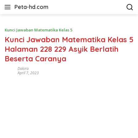
Langsung
Peta-hd.com
ke
Kumpulan
konten
Gambar
Peta
Kunci Jawaban Matematika Kelas 5
HD
Kunci Jawaban Matematika Kelas 5
Halaman 228 229 Asyik Berlatih
Beserta Caranya
Dakira
April 7, 2023