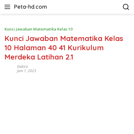
Langsung
Peta-hd.com
ke
Kumpulan
konten
Gambar
Peta
Kunci Jawaban Matematika Kelas 10
HD
Kunci Jawaban Matematika Kelas
10 Halaman 40 41 Kurikulum
Merdeka Latihan 2.1
Dakira
Juni 1, 2023