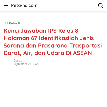
Langsung
Peta-hd.com
ke
Kumpulan
konten
Gambar
Peta
IPS Kelas 8
HD
Kunci Jawaban IPS Kelas 8
Halaman 67 Identifikasilah Jenis
Sarana dan Prasarana Trasportasi
Darat, Air, dan Udara Di ASEAN
Dakira
September 26, 2022