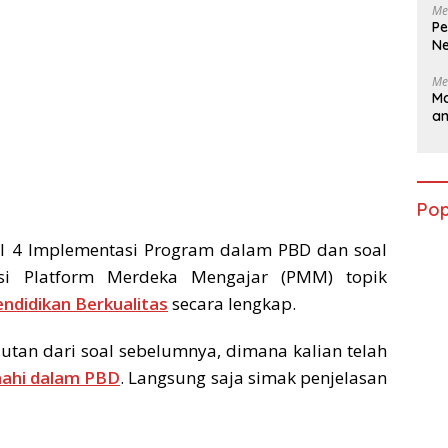
Me
Pe
Ne
Me
Ma
a
Pop
dul 4 Implementasi Program dalam PBD dan soal
si Platform Merdeka Mengajar (PMM) topik
ndidikan Berkualitas
secara lengkap.
utan dari soal sebelumnya, dimana kalian telah
nahi dalam PBD
. Langsung saja simak penjelasan