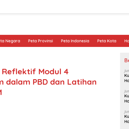
eta Negara
Peta Provinsi
Peta Indonesia
Peta Kota
Ho
B
Reflektif Modul 4
Ju
Ku
m dalam PBD dan Latihan
Ha
M
Ju
Ku
Ha
Ju
Ku
Ha