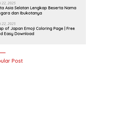
i 22, 2025
ta Asia Selatan Lengkap Beserta Nama
gara dan Ibukotanya
i 22, 2025
p of Japan Emoji Coloring Page | Free
nd Easy Download
ular Post