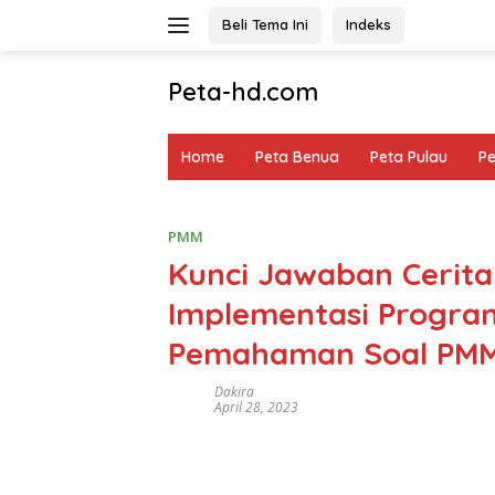
Langsung
Beli Tema Ini
Indeks
ke
konten
Peta-hd.com
Kumpulan
Gambar
Home
Peta Benua
Peta Pulau
P
Peta
HD
PMM
Kunci Jawaban Cerita 
Implementasi Progra
Pemahaman Soal PM
Dakira
April 28, 2023