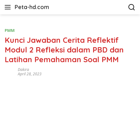
Langsung
Peta-hd.com
ke
Kumpulan
konten
Gambar
Peta
PMM
HD
Kunci Jawaban Cerita Reflektif
Modul 2 Refleksi dalam PBD dan
Latihan Pemahaman Soal PMM
Dakira
April 28, 2023