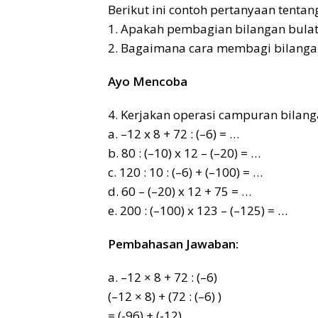
Berikut ini contoh pertanyaan tenta
1. Apakah pembagian bilangan bula
2. Bagaimana cara membagi bilangan
Ayo Mencoba
4. Kerjakan operasi campuran bilanga
a. –12 x 8 + 72 : (–6) = …
b. 80 : (–10) x 12 – (–20) = …
c. 120 : 10 : (–6) + (–100) = …
d. 60 – (–20) x 12 + 75 = …
e. 200 : (–100) x 123 – (–125) = …
Pembahasan Jawaban:
a. –12 × 8 + 72 : (–6)
(–12 × 8) + (72 : (–6) )
= (-96) + (-12)