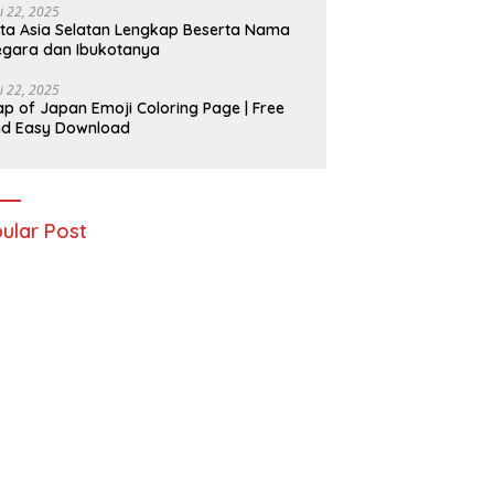
i 22, 2025
ta Asia Selatan Lengkap Beserta Nama
gara dan Ibukotanya
i 22, 2025
p of Japan Emoji Coloring Page | Free
nd Easy Download
ular Post