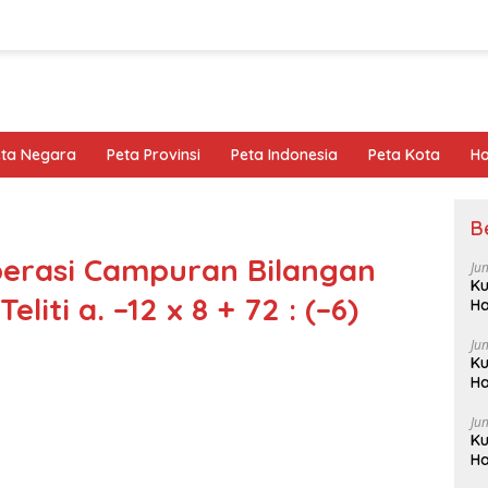
eta Negara
Peta Provinsi
Peta Indonesia
Peta Kota
Ho
B
erasi Campuran Bilangan
Ju
Ku
liti a. –12 x 8 + 72 : (–6)
Ha
Ju
Ku
Ha
Ju
Ku
Ha