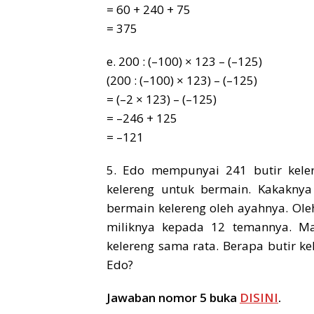
= 60 + 240 + 75
= 375
e. 200 : (–100) × 123 – (–125)
(200 : (–100) × 123) – (–125)
= (–2 × 123) – (–125)
= –246 + 125
= –121
5. Edo mempunyai 241 butir kele
kelereng untuk bermain. Kakaknya
bermain kelereng oleh ayahnya. Ole
miliknya kepada 12 temannya. M
kelereng sama rata. Berapa butir k
Edo?
Jawaban nomor 5 buka
DISINI
.