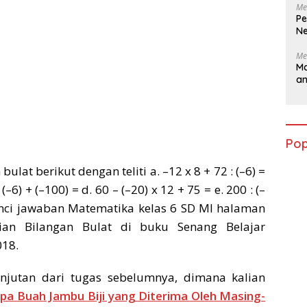
Me
Pe
Ne
Me
Ma
a
Pop
lat berikut dengan teliti a. –12 x 8 + 72 : (–6) =
: (–6) + (–100) = d. 60 – (–20) x 12 + 75 = e. 200 : (–
unci jawaban Matematika kelas 6 SD MI halaman
an Bilangan Bulat di buku Senang Belajar
018.
njutan dari tugas sebelumnya, dimana kalian
pa Buah Jambu Biji yang Diterima Oleh Masing-