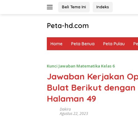
Langsung
Beli Tema Ini
Indeks
ke
konten
Peta-hd.com
Kumpulan
Gambar
Home
Peta Benua
Peta Pulau
P
Peta
HD
Kunci Jawaban Matematika Kelas 6
Jawaban Kerjakan Op
Bulat Berikut dengan Te
Halaman 49
Dakira
Agustus 22, 2023