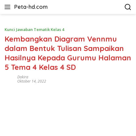
Langsung
Peta-hd.com
ke
Kumpulan
konten
Gambar
Peta
Kunci Jawaban Tematik Kelas 4
HD
Kembangkan Diagram Vennmu
dalam Bentuk Tulisan Sampaikan
Hasilnya Kepada Gurumu Halaman
5 Tema 4 Kelas 4 SD
Dakira
Oktober 14, 2022