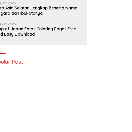
i 22, 2025
ta Asia Selatan Lengkap Beserta Nama
gara dan Ibukotanya
i 22, 2025
p of Japan Emoji Coloring Page | Free
nd Easy Download
ular Post