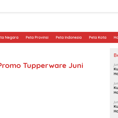
eta Negara
Peta Provinsi
Peta Indonesia
Peta Kota
Ho
B
Promo Tupperware Juni
Ju
Ku
Ha
Ju
Ku
Ha
Ju
Ku
Ha