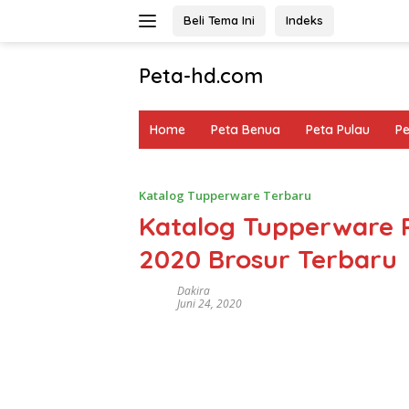
Langsung
Beli Tema Ini
Indeks
ke
konten
Peta-hd.com
Kumpulan
Gambar
Home
Peta Benua
Peta Pulau
P
Peta
HD
Katalog Tupperware Terbaru
Katalog Tupperware 
2020 Brosur Terbaru
Dakira
Juni 24, 2020