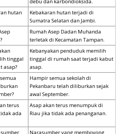
debu dan karbondioksida.
ran hutan
Kebakaran hutan terjadi di
Sumatra Selatan dan Jambi.
Asep
Rumah Asep Dadan Muhanda
?
terletak di Kecamatan Tampan.
akan
Kebanyakan penduduk memilih
h tinggal
tinggal di rumah saat terjadi kabut
ut asap?
asap.
 semua
Hampir semua sekolah di
liburkan
Pekanbaru telah diliburkan sejak
ember?
awal September.
an terus
Asap akan terus menumpuk di
tidak ada
Riau jika tidak ada penanganan.
asumber
Narasumber yang memboyong