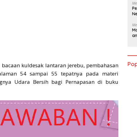
Me
Pe
Ne
Me
Ma
a
Pop
i bacaan kuldesak lantaran jerebu, pembahasan
alaman 54 sampai 55 tepatnya pada materi
gnya Udara Bersih bagi Pernapasan di buku