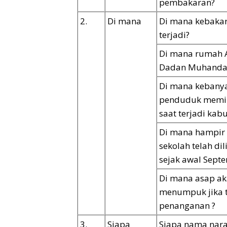
pembakaran?
2.
Di mana
Di mana kebaka
terjadi?
Di mana rumah 
Dadan Muhanda
Di mana kebany
penduduk memili
saat terjadi kab
Di mana hampir
sekolah telah di
sejak awal Sept
Di mana asap ak
menumpuk jika 
penanganan ?
3.
Siapa
Siapa nama nar