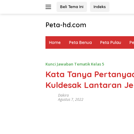
Langsung
Beli Tema Ini
Indeks
ke
konten
Peta-hd.com
Kumpulan
Gambar
Home
Peta Benua
Peta Pulau
P
Peta
HD
Kunci Jawaban Tematik Kelas 5
Kata Tanya Pertany
Kuldesak Lantaran Je
Dakira
Agustus 7, 2022