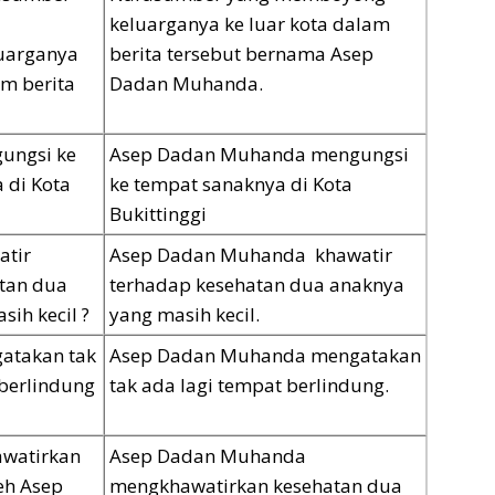
keluarganya ke luar kota dalam
uarganya
berita tersebut bernama Asep
am berita
Dadan Muhanda.
ungsi ke
Asep Dadan Muhanda mengungsi
 di Kota
ke tempat sanaknya di Kota
Bukittinggi
atir
Asep Dadan Muhanda khawatir
tan dua
terhadap kesehatan dua anaknya
ih kecil ?
yang masih kecil.
atakan tak
Asep Dadan Muhanda mengatakan
 berlindung
tak ada lagi tempat berlindung.
awatirkan
Asep Dadan Muhanda
eh Asep
mengkhawatirkan kesehatan dua