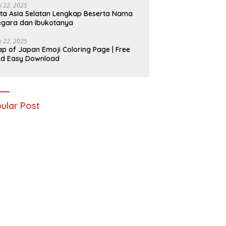
i 22, 2025
ta Asia Selatan Lengkap Beserta Nama
gara dan Ibukotanya
i 22, 2025
p of Japan Emoji Coloring Page | Free
nd Easy Download
ular Post