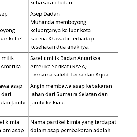
kebakaran hutan.
sep
Asep Dadan
Muhanda memboyong
oyong
keluarganya ke luar kota
uar kota?
karena Khawatir terhadap
kesehatan dua anaknya.
 milik
Satelit milik Badan Antariksa
 Amerika
Amerika Serikat (NASA)
bernama satelit Terra dan Aqua.
awa asap
Angin membawa asap kebakaran
 dari
lahan dari Sumatra Selatan dan
 dan Jambi
Jambi ke Riau.
el kimia
Nama partikel kimia yang terdapat
alam asap
dalam asap pembakaran adalah