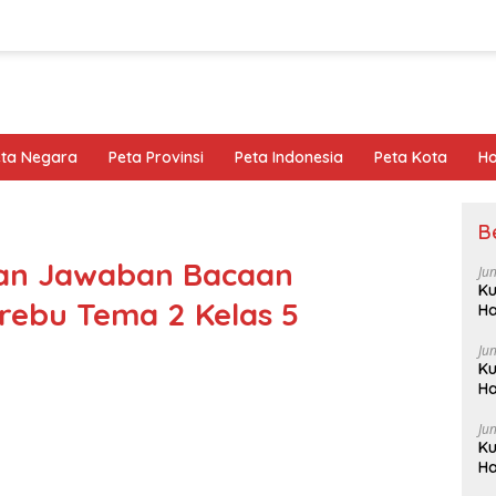
eta Negara
Peta Provinsi
Peta Indonesia
Peta Kota
Ho
B
aan Jawaban Bacaan
Ju
Ku
rebu Tema 2 Kelas 5
Ha
Ju
Ku
Ha
Ju
Ku
Ha